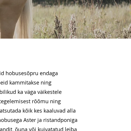
seid hobusesõpru endaga
 neid kammitakse ning
ilikud ka väga väikestele
 tegelemisest rõõmu ning
atsutada kõik kes kaaluvad alla
hobusega Aster ja ristandponiga
ndit, õuna või kuivatatud leiba