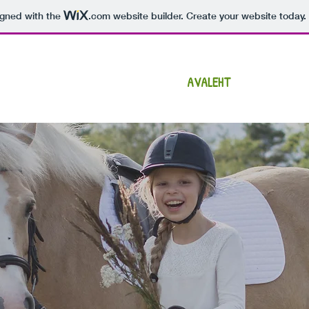
igned with the
.com
website builder. Create your website today.
AVALEHT