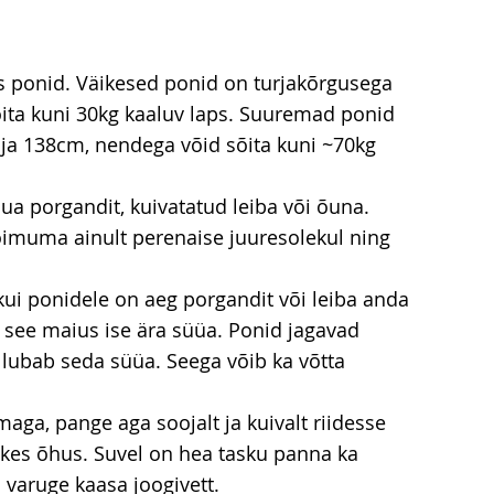
s ponid. Väikesed ponid on turjakõrgusega
ita kuni 30kg kaaluv laps. Suuremad ponid
ja 138cm, nendega võid sõita kuni ~70kg
ua porgandit, kuivatatud leiba või õuna.
imuma ainult perenaise juuresolekul ning
is kui ponidele on aeg porgandit või leiba anda
v see maius ise ära süüa. Ponid jagavad
lubab seda süüa. Seega võib ka võtta
maga, pange aga soojalt ja kuivalt riidesse
rskes õhus. Suvel on hea tasku panna ka
 varuge kaasa joogivett.