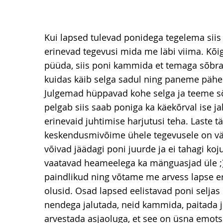
Kui lapsed tulevad ponidega tegelema siis
erinevad tegevusi mida me läbi viima. Kõi
püüda, siis poni kammida et temaga sõbr
kuidas käib selga sadul ning paneme pähe r
Julgemad hüppavad kohe selga ja teeme sõ
pelgab siis saab poniga ka käekõrval ise j
erinevaid juhtimise harjutusi teha. Laste t
keskendusmivõime ühele tegevusele on vä
võivad jäädagi poni juurde ja ei tahagi k
vaatavad heameelega ka mänguasjad üle 
paindlikud ning võtame me arvess lapse e
olusid. Osad lapsed eelistavad poni seljas
nendega jalutada, neid kammida, paitada ja
arvestada asjaoluga, et see on üsna emot