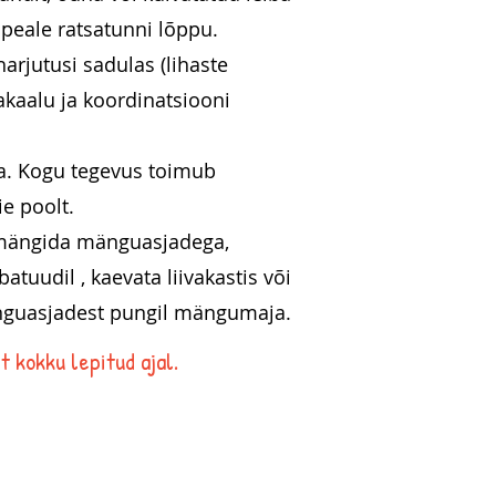
peale ratsatunni lõppu.
rjutusi sadulas (lihaste
akaalu ja koordinatsiooni
da. Kogu tegevus toimub
e poolt.
ed mängida mänguasjadega,
atuudil , kaevata liivakastis v
õi
mänguasjadest pungil mängumaja.
 kokku lepitud ajal.