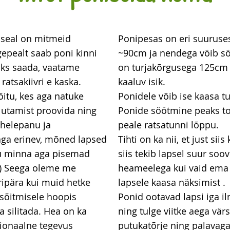
 seal on mitmeid
Ponipesas on eri suuruse
gepealt saab poni kinni
~90cm ja nendega võib sõ
aks saada, vaatame
on turjakõrgusega 125cm 
atsakiivri e kaska.
kaaluv isik.
itu, kes aga natuke
Ponidele võib ise kaasa tu
alutamist proovida ning
Ponide söötmine peaks to
ähelepanu ja
peale ratsatunni lõppu.
ga erinev, mõned lapsed
Tihti on ka nii, et just si
oju minna aga pisemad
siis tekib lapsel suur soo
;) Seega oleme me
heameelega kui vaid ema 
ripära kui muid hetke
lapsele kaasa näksimist .
 sõitmisele hoopis
Ponid ootavad lapsi iga il
 silitada. Hea on ka
ning tulge viitke aega vä
sionaalne tegevus
putukatõrje ning palavaga