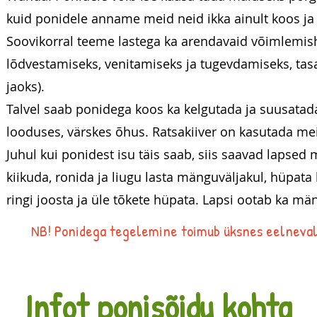
kuid ponidele anname meid neid ikka ainult koos ja 
Soovikorral teeme lastega ka arendavaid võimlemisha
lõdvestamiseks, venitamiseks ja tugevdamiseks, tas
jaoks).
Talvel saab ponidega koos ka kelgutada ja suusata
looduses, värskes õhus. Ratsakiiver on kasutada mei
Juhul kui ponidest isu täis saab, siis saavad laps
kiikuda, ronida ja liugu lasta mänguväljakul, hüpata b
ringi joosta ja üle tõkete hüpata. Lapsi ootab ka 
NB! Ponidega tegelemine toimub üksnes eelnevalt
Infot ponisõidu kohta