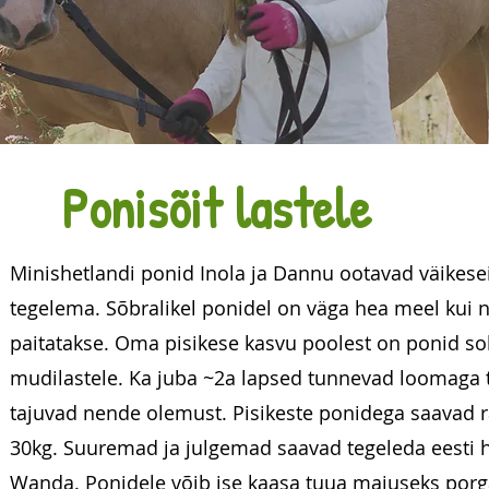
Ponisõit lastele
Minishetlandi ponid Inola ja Dannu ootavad väike
tegelema. Sõbralikel ponidel on väga hea meel kui
paitatakse. Oma pisikese kasvu poolest on ponid sob
mudilastele. Ka juba ~2a lapsed tunnevad loomaga
tajuvad nende olemust. Pisikeste ponidega saavad r
30kg. Suuremad ja julgemad saavad tegeleda eesti 
Wanda. Ponidele võib ise kaasa tuua maiuseks porga